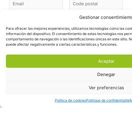
t
e
m
o
p
*
a
d
r
i
e
Gestionar consentimient
é
T
S
l
p
n
é
e
*
o
o
Para ofrecer las mejores experiencias, utilizamos tecnologías como las coo
l
r
s
m
información del dispositivo. El consentimiento de estas tecnologías nos per
é
v
t
comportamiento de navegación o las identificaciones únicas en este sitio. No
*
M
p
i
a
puede afectar negativamente a ciertas características y funciones.
e
h
c
l
s
o
e
s
n
Aceptar
a
e
g
Denegar
e
*
Ver preferencias
Política de cookies
Politique de confidentialité
M
N
A
J'accepte que ce site Web stocke les
o
c
informations que je soumets afin qu'il puisse
m
c
répondre à ma demande.
*
M