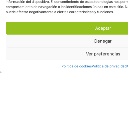
información del dispositivo. El consentimiento de estas tecnologías nos per
a
comportamiento de navegación o las identificaciones únicas en este sitio. No
j
puede afectar negativamente a ciertas características y funciones.
e
*
Aceptar
Denegar
A
Doy mi consentimiento para que esta web
Ver preferencias
c
almacene la información que envío para que puedan
u
responder a mi petición.
*
Política de cookies
Política de privacidad
e
r
d
o
R
G
P
D
Enviar
*
Otros medios de contacto:
contacto@pinosurenergias.com